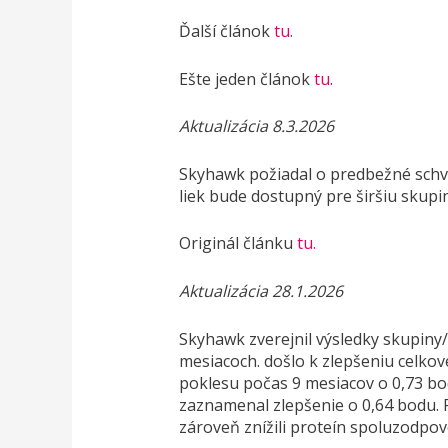
Ďalší článok
tu.
Ešte jeden článok
tu
.
Aktualizácia 8.3.2026
Skyhawk požiadal o predbežné schvál
liek bude dostupný pre širšiu skupin
Originál článku
tu.
Aktualizácia 28.1.2026
Skyhawk zverejnil výsledky skupiny/c
mesiacoch. došlo k zlepšeniu celko
poklesu počas 9 mesiacov o 0,73 b
zaznamenal zlepšenie o 0,64 bodu. 
zároveň znížili proteín spoluzodpov