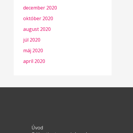
december 2020
október 2020
august 2020
júl 2020
máj 2020
apríl 2020
Úvod