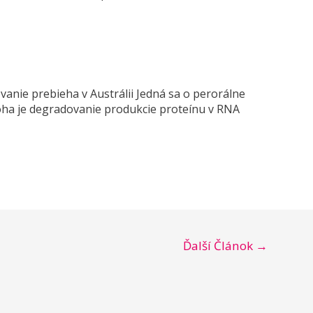
vanie prebieha v Austrálii Jedná sa o perorálne
oha je degradovanie produkcie proteínu v RNA
Ďalší Článok
→