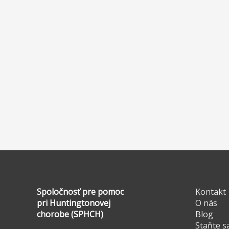
Spoločnosť pre pomoc
Kontakt
pri Huntingtonovej
O nás
chorobe (SPHCH)
Blog
Staňte s