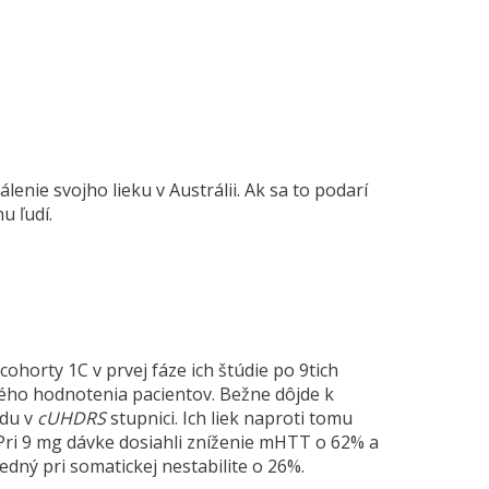
enie svojho lieku v Austrálii. Ak sa to podarí
u ľudí.
ohorty 1C v prvej fáze ich štúdie po 9tich
vého hodnotenia pacientov. Bežne dôjde k
odu v
cUHDRS
stupnici. Ich liek naproti tomu
Pri 9 mg dávke dosiahli zníženie mHTT o 62% a
edný pri somatickej nestabilite o 26%.