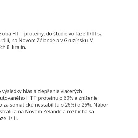
 oba HTT proteíny, do štúdie vo fáze II/III sa
trálii, na Novom Zélande a v Gruzínsku. V
ch 8. krajín.
 výsledky hlásia zlepšenie viacerých
mutovaného HTT proteínu o 69% a zníženie
za somatickú nestabilitu o 26%) o 26%. Nábor
ustrálii a na Novom Zélande a rozbieha sa
e II/III.