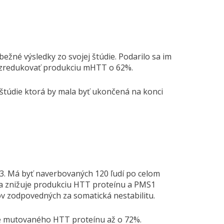
žné výsledky zo svojej štúdie. Podarilo sa im
) zredukovať produkciu mHTT o 62%.
 štúdie ktorá by mala byť ukončená na konci
/3. Má byť naverbovaných 120 ľudí po celom
átka znižuje produkciu HTT proteínu a PMS1
ov zodpovedných za somatická nestabilitu.
ie mutovaného HTT proteínu až o 72%.