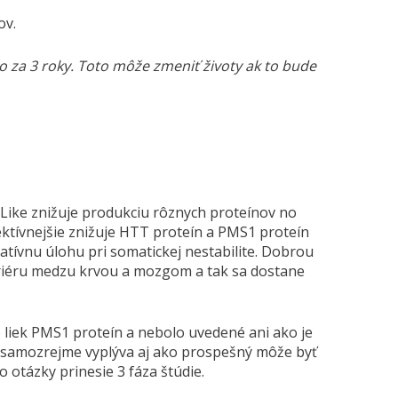
ov.
 za 3 roky. Toto môže zmeniť životy ak to bude
 Like znižuje produkciu rôznych proteínov no
ktívnejšie znižuje HTT proteín a PMS1 proteín
tívnu úlohu pri somatickej nestabilite. Dobrou
ariéru medzu krvou a mozgom a tak sa dostane
e liek PMS1 proteín a nebolo uvedené ani ako je
o samozrejme vyplýva aj ako prospešný môže byť
o otázky prinesie 3 fáza štúdie.