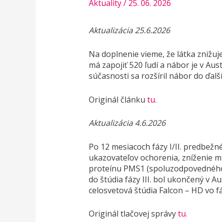
Aktuality
/
25. 06. 2026
Aktualizácia 25.6.2026
Na doplnenie vieme, že látka znižuje
má zapojiť 520 ľudí a nábor je v Aus
súčasnosti sa rozšíril nábor do ďalší
Originál článku
tu.
Aktualizácia 4.6.2026
Po 12 mesiacoch fázy I/II. predbežné
ukazovateľov ochorenia, zníženie 
proteínu PMS1 (spoluzodpovedného 
do štúdia fázy III. bol ukončený v A
celosvetová štúdia Falcon – HD vo fáz
Originál tlačovej správy
tu.