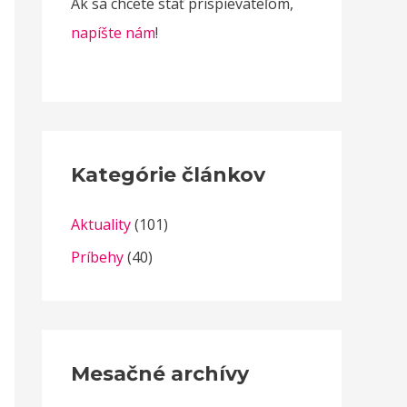
Ak sa chcete stať prispievateľom,
napíšte nám
!
Kategórie článkov
Aktuality
(101)
Príbehy
(40)
Mesačné archívy