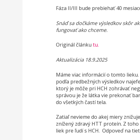
Fáza II/III bude prebiehať 40 mesiac
Snáď sa dočkáme výsledkov skôr ako
fungovať ako chceme.
Originál článku
tu.
Aktualizácia 18.9.2025
Máme viac informácií o tomto lieku.
podľa predbežných výsledkov najefe
ktorý je môže pri HCH zohrávať nega
správou je že látka vie prekonať b
do všetkých častí tela.
Zatiaľ nevieme do akej miery znižuj
znížený zdravý HTT proteín. Z toh
liek pre ľudí s HCH. Odpoveď na tiet