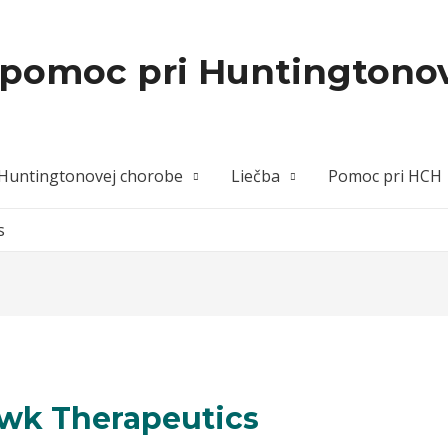
 pomoc pri Huntingtono
Huntingtonovej chorobe
Liečba
Pomoc pri HCH
s
awk Therapeutics