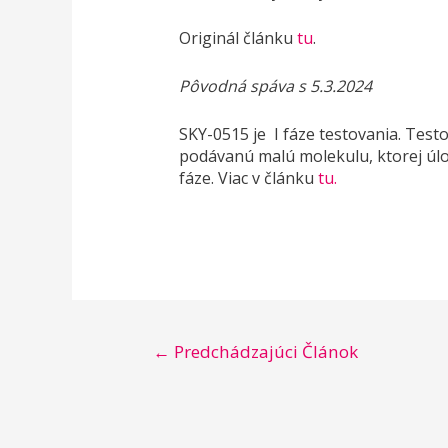
Originál článku
tu
.
Pôvodná spáva s 5.3.2024
SKY-0515 je I fáze testovania. Testo
podávanú malú molekulu, ktorej úl
fáze. Viac v článku
tu.
Navigácia
←
Predchádzajúci Článok
v
článku