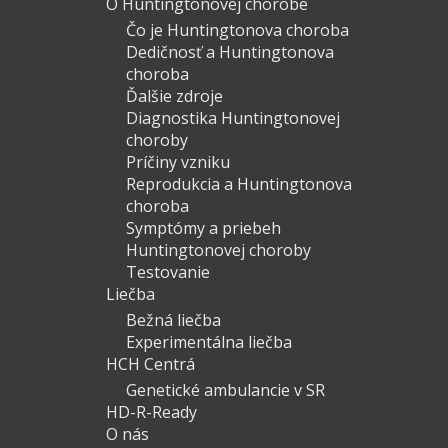
O Huntingtonovej chorobe
Čo je Huntingtonova choroba
Dedičnosť a Huntingtonova
choroba
Ďalšie zdroje
Diagnostika Huntingtonovej
choroby
Príčiny vzniku
Reprodukcia a Huntingtonova
choroba
Symptómy a priebeh
Huntingtonovej choroby
Testovanie
Liečba
Bežná liečba
Experimentálna liečba
HCH Centrá
Genetické ambulancie v SR
HD-R-Ready
O nás