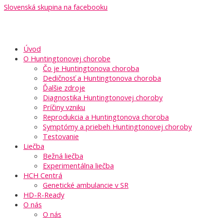
Slovenská skupina na facebooku
Úvod
O Huntingtonovej chorobe
Čo je Huntingtonova choroba
Dedičnosť a Huntingtonova choroba
Ďalšie zdroje
Diagnostika Huntingtonovej choroby
Príčiny vzniku
Reprodukcia a Huntingtonova choroba
Symptómy a priebeh Huntingtonovej choroby
Testovanie
Liečba
Bežná liečba
Experimentálna liečba
HCH Centrá
Genetické ambulancie v SR
HD-R-Ready
O nás
O nás