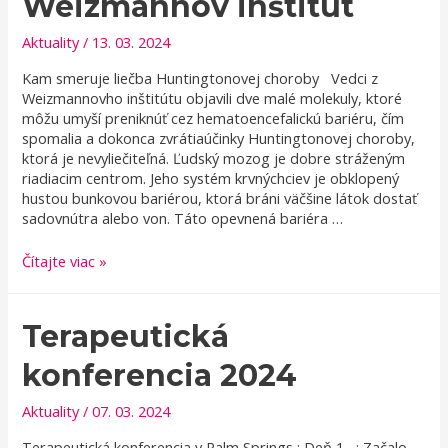
Weizmannov inštitút
Aktuality
/
13. 03. 2024
Kam smeruje liečba Huntingtonovej choroby Vedci z
Weizmannovho inštitútu objavili dve malé molekuly, ktoré
môžu umyší preniknúť cez hematoencefalickú bariéru, čím
spomalia a dokonca zvrátiaúčinky Huntingtonovej choroby,
ktorá je nevyliečiteľná. Ľudský mozog je dobre stráženým
riadiacim centrom. Jeho systém krvnýchciev je obklopený
hustou bunkovou bariérou, ktorá bráni väčšine látok dostať
sadovnútra alebo von. Táto opevnená bariéra …
Malé
Čítajte viac »
molekuly
–
Weizmannov
Terapeutická
inštitút
konferencia 2024
Aktuality
/
07. 03. 2024
Terapeutická konferencia v Palm Springs : Deň 1, : Začalo