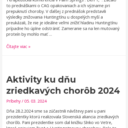
to prednáškami o CAG opakovaniach a ich význame pri
prepuknutí choroby. V ďalšej z prednášok predstavili
výsledky znižovania Huntingtínu u dospelých myší a
preukázali, že nie je ideálne veľmi znížiť hladinu Huntingtínu
prípadne ho úplne odstrániť. Zameranie sa na len mutovaný
proteín by mohlo mať …
Terapeutická
Čítajte viac »
konferencia
2024
Aktivity ku dňu
zriedkavých chorôb 2024
Príbehy
/
05. 03. 2024
Dňa 28.2.2024 sme sa zúčastnili návštevy pani u pani
prezidentky ktorú realizovala Slovenská aliancia zriedkavých
chorôb. Pani prezidentke som dal knižku Slnko vo Vetre,