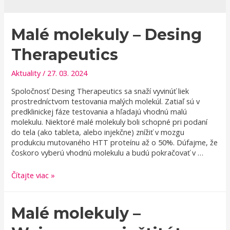
Malé molekuly – Desing
Therapeutics
Aktuality
/
27. 03. 2024
Spoločnosť Desing Therapeutics sa snaží vyvinúť liek
prostredníctvom testovania malých molekúl. Zatiaľ sú v
predklinickej fáze testovania a hľadajú vhodnú malú
molekulu. Niektoré malé molekuly boli schopné pri podaní
do tela (ako tableta, alebo injekčne) znížiť v mozgu
produkciu mutovaného HTT proteínu až o 50%. Dúfajme, že
čoskoro vyberú vhodnú molekulu a budú pokračovať v …
Malé
Čítajte viac »
molekuly
–
Desing
Malé molekuly –
Therapeutics