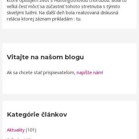
ktoré opisujem život s Huntingotnovou chorobou. Bola to
veľká česť môcť sa zúčastniť tohoto stretnutia s týmito
skvelými ľuďmi. Na ďalší deň bola realizovaná diskusná
relácia ktorej záznam prikladám : tu.
Vitajte na našom blogu
Ak sa chcete stať prispievateľom,
napíšte nám
!
Kategórie článkov
Aktuality
(101)