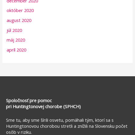
december 2020
október 2020
august 2020
júl 2020
máj 2020
apríl 2020
Spoločnosť pre pomoc
pri Huntingtonovej chorobe (SPHCH)
Sme tu, aby sme šírili osvetu, pomáhali tým, ktorí sa s
Huntingtonovou chorobou stretli a znížili na Slovensku počet
osôb v riziku.