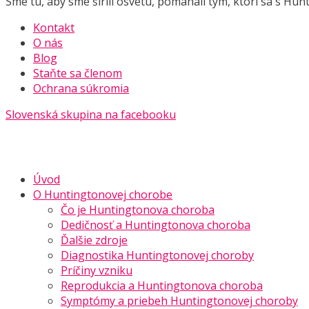
Sme tu, aby sme šírili osvetu, pomáhali tým, ktorí sa s Hun
Kontakt
O nás
Blog
Staňte sa členom
Ochrana súkromia
Slovenská skupina na facebooku
Úvod
O Huntingtonovej chorobe
Čo je Huntingtonova choroba
Dedičnosť a Huntingtonova choroba
Ďalšie zdroje
Diagnostika Huntingtonovej choroby
Príčiny vzniku
Reprodukcia a Huntingtonova choroba
Symptómy a priebeh Huntingtonovej choroby