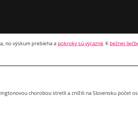
ma, no výskum prebieha a
pokroky sú výrazné
. K
bežnej liečb
tingtonovou chorobou stretli a znížili na Slovensku počet osô