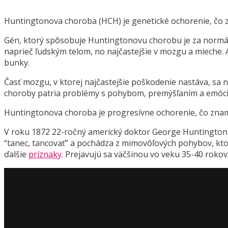
Huntingtonova choroba (HCH) je genetické ochorenie, čo z
Gén, ktorý spôsobuje Huntingtonovu chorobu je za normá
naprieč ľudským telom, no najčastejšie v mozgu a mieche.
bunky.
Časť mozgu, v ktorej najčastejšie poškodenie nastáva, sa
choroby patria problémy s pohybom, premýšľaním a emóci
Huntingtonova choroba je progresívne ochorenie, čo zname
V roku 1872 22-ročný americký doktor George Huntington 
“tanec, tancovať” a pochádza z mimovôľových pohybov, kt
ďalšie
príznaky
. Prejavujú sa väčšinou vo veku 35-40 rokov