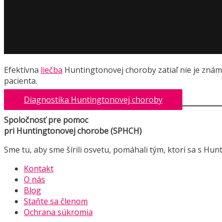
Efektívna
liečba
Huntingtonovej choroby zatiaľ nie je zná
pacienta.
Diagnostika Huntingtonovej choroby
Spoločnosť pre pomoc
pri Huntingtonovej chorobe (SPHCH)
Sme tu, aby sme šírili osvetu, pomáhali tým, ktorí sa s Hun
Kontakt
O nás
Blog
Staňte sa členom
Ochrana súkromia