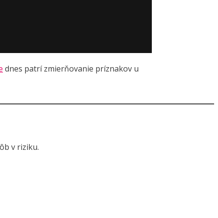
e
dnes patrí zmierňovanie príznakov u
b v riziku.