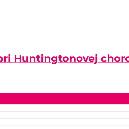
pri Huntingtonovej chor
Menu Toggle