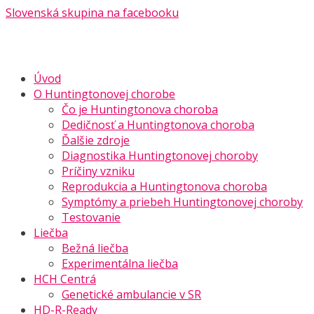
Slovenská skupina na facebooku
Úvod
O Huntingtonovej chorobe
Čo je Huntingtonova choroba
Dedičnosť a Huntingtonova choroba
Ďalšie zdroje
Diagnostika Huntingtonovej choroby
Príčiny vzniku
Reprodukcia a Huntingtonova choroba
Symptómy a priebeh Huntingtonovej choroby
Testovanie
Liečba
Bežná liečba
Experimentálna liečba
HCH Centrá
Genetické ambulancie v SR
HD-R-Ready