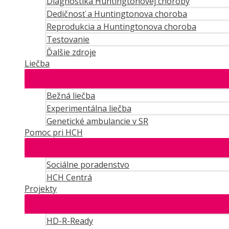
Diagnostika Huntingtonovej choroby
Dedičnosť a Huntingtonova choroba
Reprodukcia a Huntingtonova choroba
Testovanie
Ďalšie zdroje
Liečba
Bežná liečba
Experimentálna liečba
Genetické ambulancie v SR
Pomoc pri HCH
Sociálne poradenstvo
HCH Centrá
Projekty
HD-R-Ready