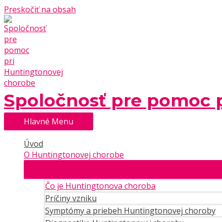
Preskočiť na obsah
Spoločnosť pre pomoc 
Hlavné Menu
Úvod
O Huntingtonovej chorobe
Čo je Huntingtonova choroba
Príčiny vzniku
Symptómy a priebeh Huntingtonovej choroby