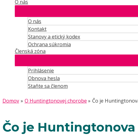
O nás
O nás
Kontakt
Stanovy a etický kodex
Ochrana súkromia
Členská zóna
Prihlásenie
Obnova hesla
Staňte sa členom
Domov
O Huntingtonovej chorobe
Čo je Huntingtonov
Čo je Huntingtonova