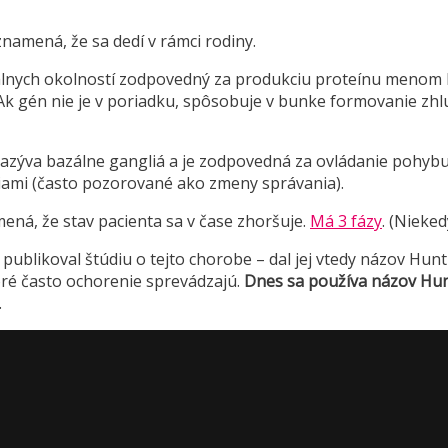
namená, že sa dedí v rámci rodiny.
lnych okolností zodpovedný za produkciu proteínu menom 
 Ak gén nie je v poriadku, spôsobuje v bunke formovanie zh
 nazýva bazálne gangliá a je zodpovedná za ovládanie pohy
ami (často pozorované ako zmeny správania).
ná, že stav pacienta sa v čase zhoršuje.
Má 3 fázy
. (Nieked
publikoval štúdiu o tejto chorobe – dal jej vtedy názov H
oré často ochorenie sprevádzajú.
Dnes sa používa názov Hu
.