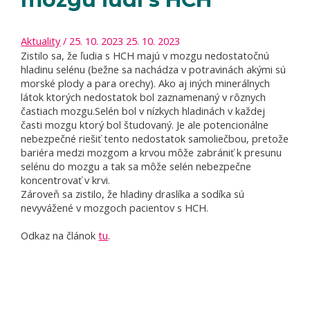
Aktuality
/
25. 10. 2023
25. 10. 2023
Zistilo sa, že ľudia s HCH majú v mozgu nedostatočnú
hladinu selénu (bežne sa nachádza v potravinách akými sú
morské plody a para orechy). Ako aj iných minerálnych
látok ktorých nedostatok bol zaznamenaný v rôznych
častiach mozgu.Selén bol v nízkych hladinách v každej
časti mozgu ktorý bol študovaný. Je ale potencionálne
nebezpečné riešiť tento nedostatok samoliečbou, pretože
bariéra medzi mozgom a krvou môže zabrániť k presunu
selénu do mozgu a tak sa môže selén nebezpečne
koncentrovať v krvi.
Zároveň sa zistilo, že hladiny draslíka a sodíka sú
nevyvážené v mozgoch pacientov s HCH.
Odkaz na článok
tu
.