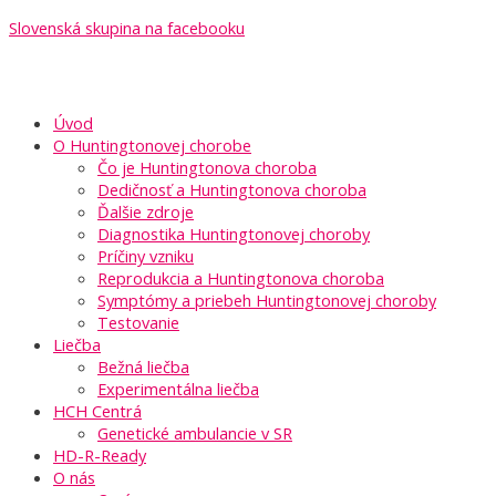
Slovenská skupina na facebooku
Úvod
O Huntingtonovej chorobe
Čo je Huntingtonova choroba
Dedičnosť a Huntingtonova choroba
Ďalšie zdroje
Diagnostika Huntingtonovej choroby
Príčiny vzniku
Reprodukcia a Huntingtonova choroba
Symptómy a priebeh Huntingtonovej choroby
Testovanie
Liečba
Bežná liečba
Experimentálna liečba
HCH Centrá
Genetické ambulancie v SR
HD-R-Ready
O nás