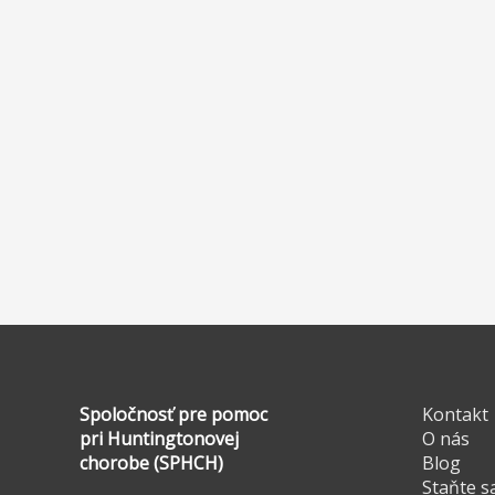
Spoločnosť pre pomoc
Kontakt
pri Huntingtonovej
O nás
chorobe (SPHCH)
Blog
Staňte s