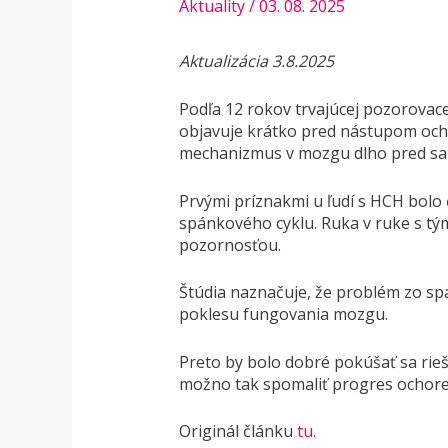
Aktuality
/
03. 08. 2025
Aktualizácia 3.8.2025
Podľa 12 rokov trvajúcej pozorovacej
objavuje krátko pred nástupom och
mechanizmus v mozgu dlho pred sa
Prvými príznakmi u ľudí s HCH bolo
spánkového cyklu. Ruka v ruke s tým
pozornosťou.
Štúdia naznačuje, že problém zo sp
poklesu fungovania mozgu.
Preto by bolo dobré pokúšať sa rieš
možno tak spomaliť progres ochore
Originál článku
tu.