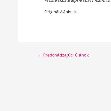
Proste skúste lepšie spať možno to
Originál článku
tu.
Navigácia
←
Predchádzajúci Článok
v
článku