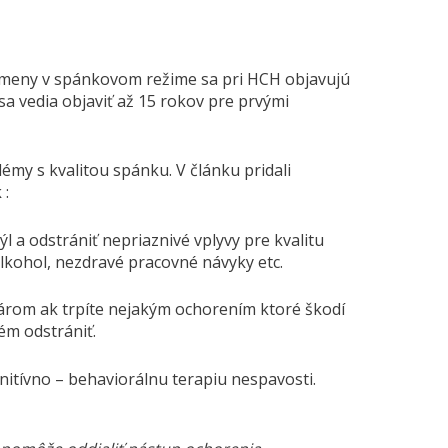
a zmeny v spánkovom režime sa pri HCH objavujú
sa vedia objaviť až 15 rokov pre prvými
émy s kvalitou spánku. V článku pridali
 :
ýl a odstrániť nepriaznivé vplyvy pre kvalitu
lkohol, nezdravé pracovné návyky etc.
ekárom ak trpíte nejakým ochorením ktoré škodí
ém odstrániť.
nitívno – behaviorálnu terapiu nespavosti.