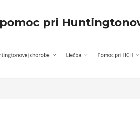
 pomoc pri Huntingtono
tingtonovej chorobe
Liečba
Pomoc pri HCH