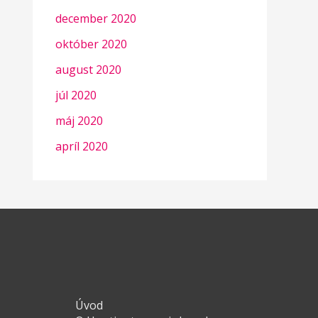
december 2020
október 2020
august 2020
júl 2020
máj 2020
apríl 2020
Úvod