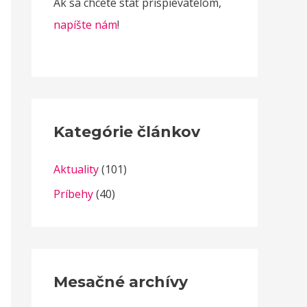
Ak sa chcete stať prispievateľom,
napíšte nám
!
Kategórie článkov
Aktuality
(101)
Príbehy
(40)
Mesačné archívy