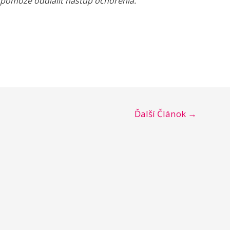
 pomôže oddialiť nástup ochorenia.
Ďalší Článok
→