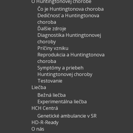
O Huntingtonovej chorobe
Čo je Huntingtonova choroba
Dedičnosť a Huntingtonova
choroba
Ďalšie zdroje
Diagnostika Huntingtonovej
choroby
Príčiny vzniku
Reprodukcia a Huntingtonova
choroba
Symptómy a priebeh
Huntingtonovej choroby
Testovanie
Liečba
Bežná liečba
Experimentálna liečba
HCH Centrá
Genetické ambulancie v SR
HD-R-Ready
O nás