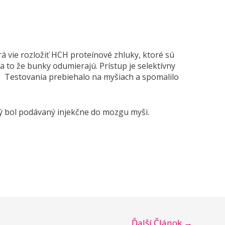
rá vie rozložiť HCH proteínové zhluky, ktoré sú
a to že bunky odumierajú. Prístup je selektívny
 Testovania prebiehalo na myšiach a spomalilo
rý bol podávaný injekčne do mozgu myši.
Ďalší Článok
→