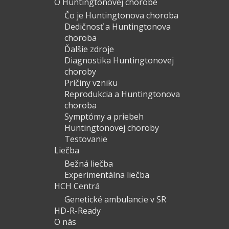
O Huntingtonovej chorobe
Čo je Huntingtonova choroba
Dedičnosť a Huntingtonova
choroba
Ďalšie zdroje
Diagnostika Huntingtonovej
choroby
Príčiny vzniku
Reprodukcia a Huntingtonova
choroba
Symptómy a priebeh
Huntingtonovej choroby
Testovanie
Liečba
Bežná liečba
Experimentálna liečba
HCH Centrá
Genetické ambulancie v SR
HD-R-Ready
O nás