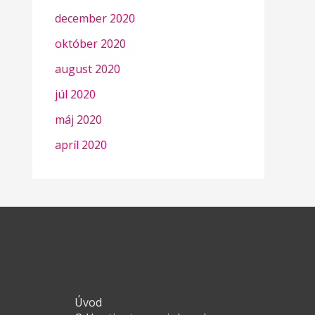
december 2020
október 2020
august 2020
júl 2020
máj 2020
apríl 2020
Úvod