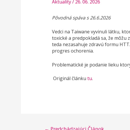
Aktuality
/
26. 06. 2026
Pôvodná spáva s 26.6.2026
Vedci na Taiwane vyvinuli látku, kto
toxické a predpokladá sa, že môžu z
teda nezasahuje zdravú formu HTT.
progres ochorenia.
Problematické je podanie lieku kto
Originál článku
tu
.
Navigácia
←
Predchádzajúci Článok