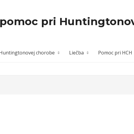
 pomoc pri Huntingtono
Huntingtonovej chorobe
Liečba
Pomoc pri HCH