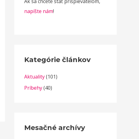
Ak sa chcete stať prispievateľom,
napíšte nám
!
Kategórie článkov
Aktuality
(101)
Príbehy
(40)
Mesačné archívy