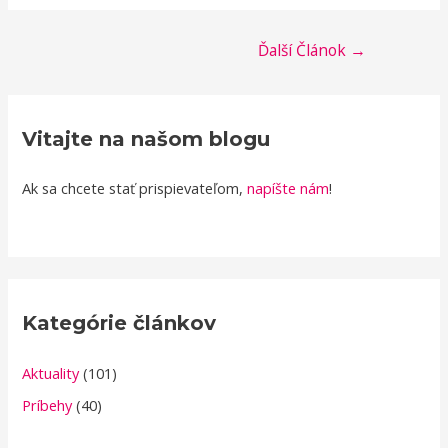
Navigácia
Ďalší Článok
→
v
článku
Vitajte na našom blogu
Ak sa chcete stať prispievateľom,
napíšte nám
!
Kategórie článkov
Aktuality
(101)
Príbehy
(40)