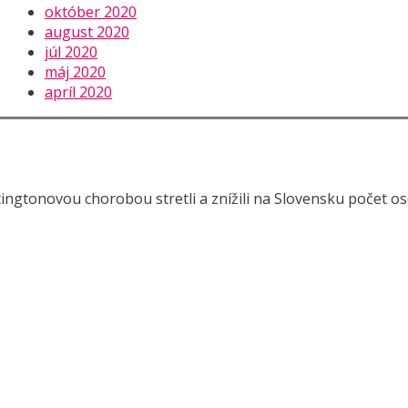
október 2020
august 2020
júl 2020
máj 2020
apríl 2020
tingtonovou chorobou stretli a znížili na Slovensku počet osô