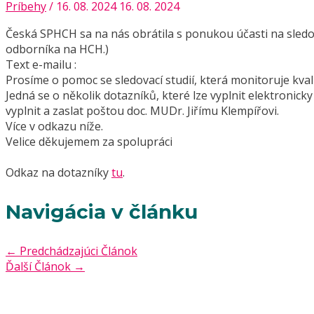
Príbehy
/
16. 08. 2024
16. 08. 2024
Česká SPHCH sa na nás obrátila s ponukou účasti na sledo
odborníka na HCH.)
Text e-mailu :
Prosíme o pomoc se sledovací studií, která monitoruje kval
Jedná se o několik dotazníků, které lze vyplnit elektronicky
vyplnit a zaslat poštou doc. MUDr. Jiřímu Klempířovi.
Více v odkazu níže.
Velice děkujemem za spolupráci
Odkaz na dotazníky
tu
.
Navigácia v článku
←
Predchádzajúci Článok
Ďalší Článok
→