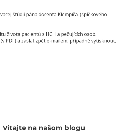
vacej štúdii pána docenta Klempířa. (špičkového
itu života pacientů s HCH a pečujících osob.
 (v PDF) a zaslat zpět e-mailem, případně vytisknout,
Vitajte na našom blogu