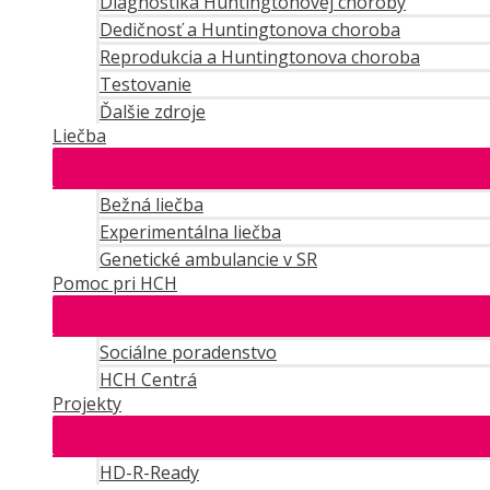
Diagnostika Huntingtonovej choroby
Dedičnosť a Huntingtonova choroba
Reprodukcia a Huntingtonova choroba
Testovanie
Ďalšie zdroje
Liečba
Bežná liečba
Experimentálna liečba
Genetické ambulancie v SR
Pomoc pri HCH
Sociálne poradenstvo
HCH Centrá
Projekty
HD-R-Ready