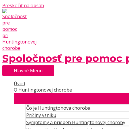
Preskočiť na obsah
Spoločnosť pre pomoc 
Hlavné Menu
Úvod
O Huntingtonovej chorobe
Čo je Huntingtonova choroba
Príčiny vzniku
Symptómy a priebeh Huntingtonovej choroby