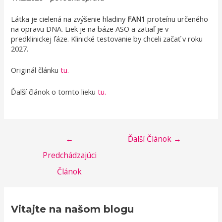
Látka je cielená na zvýšenie hladiny
FAN1
proteínu určeného
na opravu DNA. Liek je na báze ASO a zatiaľ je v
predklinickej fáze. Klinické testovanie by chceli začať v roku
2027.
Originál článku
tu.
Ďalší článok o tomto lieku
tu.
Navigácia
←
Ďalší Článok
→
Predchádzajúci
v
Článok
článku
Vitajte na našom blogu