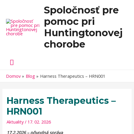
Spoločnosť pre
pomoc pri
Huntingtonovej
chorobe
Hlavné
Menu
Domov
Blog
Harness Therapeutics – HRN001
Harness Therapeutics –
HRN001
Aktuality
/
17. 02. 2026
17.2.2026 – pôvodná správa