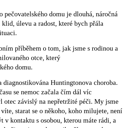
do pečovatelského domu je dlouhá, náročná
klid, úlevu a radost, které bych přála
tuaci.
bním příběhem o tom, jak jsme s rodinou a
milovaného otce, který
ského domu.
a diagnostikována
Huntingtonova
choroba.
času se nemoc začala čím dál víc
yl otec závislý na nepřetržité péči. My jsme
ě víte, starat se o někoho, koho milujete, není
t v kontaktu s osobou, kterou máte rádi, a