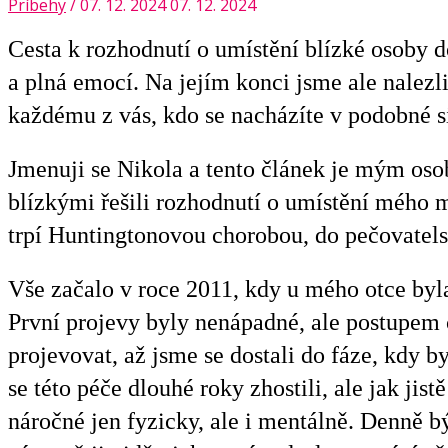
Príbehy
/
07. 12. 2024
07. 12. 2024
Cesta k rozhodnutí o umístění blízké osoby 
a plná emocí. Na jejím konci jsme ale nalezli 
každému z vás, kdo se nacházíte v podobné si
Jmenuji se Nikola a tento článek je mým oso
blízkými řešili rozhodnutí o umístění mého 
trpí
Huntingtonovou
chorobou, do pečovatel
Vše začalo v roce 2011, kdy u mého otce byl
První projevy byly nenápadné, ale postupem 
projevovat, až jsme se dostali do fáze, kdy b
se této péče dlouhé roky zhostili, ale jak jist
náročné jen fyzicky, ale i mentálně. Denně bý