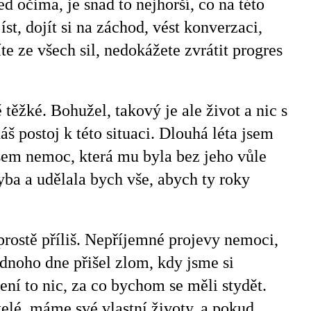
ed očima, je snad to nejhorší, co na této
t, dojít si na záchod, vést konverzaci,
íte ze všech sil, nedokážete zvrátit progres
 těžké. Bohužel, takový je ale život a nic s
 postoj k této situaci. Dlouhá léta jsem
jsem nemoc, která mu byla bez jeho vůle
yba a udělala bych vše, abych ty roky
 prostě příliš. Nepříjemné projevy nemoci,
dnoho dne přišel zlom, kdy jsme si
ení to nic, za co bychom se měli stydět.
elé, máme své vlastní životy, a pokud