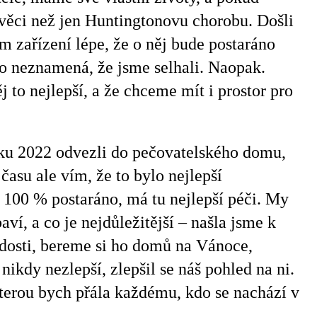
věci než jen
Huntingtonovu
chorobu. Došli
 zařízení lépe, že o něj bude postaráno
to neznamená, že jsme selhali. Naopak.
to nejlepší, a že chceme mít i prostor pro
roku 2022 odvezli do pečovatelského domu,
m času ale vím, že to bylo nejlepší
e 100
% postaráno, má tu nejlepší péči. My
ví, a co je nejdůležitější – našla jsme k
dosti, bereme si ho domů na Vánoce,
kdy nezlepší, zlepšil se náš pohled na ni.
kterou bych přála každému, kdo se nachází v