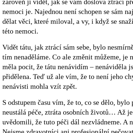
zároveň ji vidět, jak se vám doslova ztrácí př
nemoci je. Najednou není schopen se sám najís
dělat věci, které miloval, a vy, i když se snaž
této nemoci.
Vidět tátu, jak ztrácí sám sebe, bylo nesmírně
tím nenaděláme. Co ale změnit můžeme, je náš
měla pocit, že tátu nenávidím – nenáviděla 
přidělena. Teď už ale vím, že to není jeho ch
nenávisti mohla vzít zpět.
S odstupem času vím, že to, co se dělo, bylo
neustálá péče, ztráta osobních životů… Až je
uvědomili, že tuto péči dál nezvládneme. A n
Nejsme zdravotníci ani
profesionální pečovat