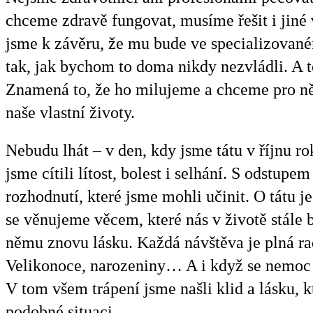
chceme zdravě fungovat, musíme řešit i jiné 
jsme k závěru, že mu bude ve specializovaném
tak, jak bychom to doma nikdy nezvládli. A 
Znamená to, že ho milujeme a chceme pro něj 
naše vlastní životy.
Nebudu lhát – v den, kdy jsme tátu v říjnu 
jsme cítili lítost, bolest i selhání. S odstupe
rozhodnutí, které jsme mohli učinit. O tátu j
se věnujeme věcem, které nás v životě stále ba
němu znovu lásku. Každá návštěva je plná ra
Velikonoce, narozeniny… A i když se nemoc ni
V tom všem trápení jsme našli klid a lásku, 
podobné situaci.