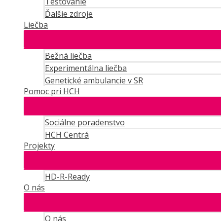
Testovanie
Ďalšie zdroje
Liečba
Bežná liečba
Experimentálna liečba
Genetické ambulancie v SR
Pomoc pri HCH
Sociálne poradenstvo
HCH Centrá
Projekty
HD-R-Ready
O nás
O nás