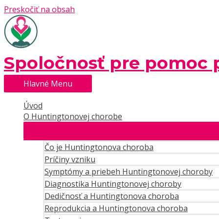
Preskočiť na obsah
Spoločnosť pre pomoc 
Hlavné Menu
Úvod
O Huntingtonovej chorobe
Čo je Huntingtonova choroba
Príčiny vzniku
Symptómy a priebeh Huntingtonovej choroby
Diagnostika Huntingtonovej choroby
Dedičnosť a Huntingtonova choroba
Reprodukcia a Huntingtonova choroba