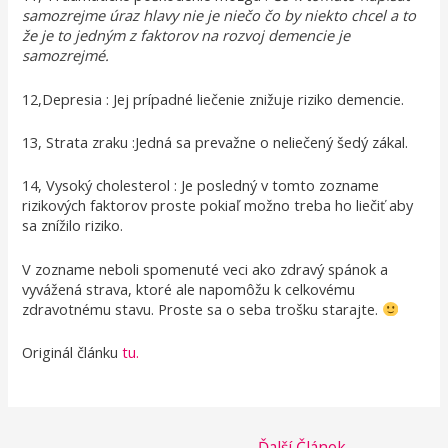
samozrejme úraz hlavy nie je niečo čo by niekto chcel a to
že je to jedným z faktorov na rozvoj demencie je
samozrejmé.
12,Depresia : Jej prípadné liečenie znižuje riziko demencie.
13, Strata zraku :Jedná sa prevažne o neliečený šedý zákal.
14, Vysoký cholesterol : Je posledný v tomto zozname
rizikových faktorov proste pokiaľ možno treba ho liečiť aby
sa znížilo riziko.
V zozname neboli spomenuté veci ako zdravý spánok a
vyvážená strava, ktoré ale napomôžu k celkovému
zdravotnému stavu. Proste sa o seba trošku starajte.
Originál článku
tu.
←
Ďalší Článok
→