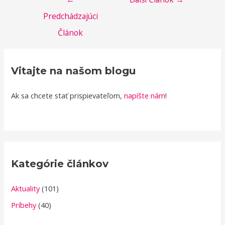
Navigácia
Predchádzajúci
v
Článok
článku
Vitajte na našom blogu
Ak sa chcete stať prispievateľom,
napíšte nám
!
Kategórie článkov
Aktuality
(101)
Príbehy
(40)