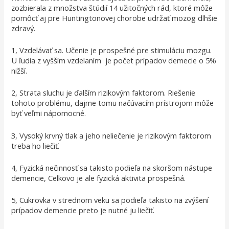
zozbierala z množstva štúdií 14 užitočných rád, ktoré môže
pomôcť aj pre Huntingtonovej chorobe udržať mozog dlhšie
zdravý.
1, Vzdelávať sa. Učenie je prospešné pre stimuláciu mozgu.
U ľudia z vyšším vzdelaním je počet prípadov demecie o 5%
nižší.
2, Strata sluchu je ďalším rizikovým faktorom. Riešenie
tohoto problému, dajme tomu načúvacím prístrojom môže
byť veľmi nápomocné.
3, Vysoký krvný tlak a jeho neliečenie je rizikovým faktorom
treba ho liečiť.
4, Fyzická nečinnosť sa takisto podieľa na skoršom nástupe
demencie, Celkovo je ale fyzická aktivita prospešná.
5, Cukrovka v strednom veku sa podieľa takisto na zvýšení
prípadov demencie preto je nutné ju liečiť.