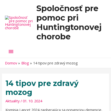
Spoločnosť pre
pomoc pri
Huntingtonovej
chorobe
Hlavné
Menu
Domov
Blog
14 tipov pre zdravý mozog
14 tipov pre zdravý
mozog
Aktuality
/
01. 10. 2024
Komisia Lancet 2024 zaoberajúca sa prevenciou demencie,