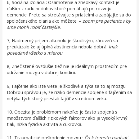
6, Sociálna izolácia : Osamotenie a zriedkavý kontakt je
ďalším z radu neduhov ktoré pomáhajú pri rozvoju
demencie. Preto sa stretávajte s priateľmi a zapájajte sa do
spoločenského diania ako môžete. –
zoom pre pacientov by
sme mohli robiť častejšie.
7, Nadmerný príjem alkoholu je škodlivým, zároveň sa
preukázalo že aj úplná abstinencia nebola dobrá.
Inak
povedané všetko s mierou.
8, Znečistené ovzdušie tiež nie je ideálnym prostredím pre
udržanie mozgu v dobrej kondícii.
9, Fajčenie ako iste viete je škodlivé a týka sa to aj mozgu.
Dobrou správou je, že riziko demencie spojené s fajčením sa
netýka tých ktorý prestali fajčiť v strednom veku.
10, Obezita je problémom nakoľko je často spojená s
množstvom ďalších rizikových faktorov ako je vysoký krvný
tlak, nízka fyzická aktivita a cukrovka.
11, Traumatické poškodenie mozgu :
Čo k tomuto napísať