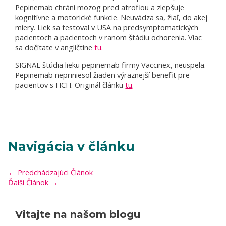
Pepinemab chráni mozog pred atrofiou a zlepšuje
kognitívne a motorické funkcie. Neuvádza sa, žiaľ, do akej
miery. Liek sa testoval v USA na predsymptomatických
pacientoch a pacientoch v ranom štádiu ochorenia. Viac
sa dočítate v angličtine
tu.
SIGNAL štúdia lieku pepinemab firmy Vaccinex, neuspela.
Pepinemab nepriniesol žiaden výraznejší benefit pre
pacientov s HCH. Originál článku
tu
.
Navigácia v článku
←
Predchádzajúci Článok
Ďalší Článok
→
Vitajte na našom blogu