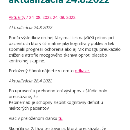
Aktuality
/
24. 08. 2022
24. 08. 2022
Aktualizácia 24.8.2022
Podľa výsledkov druhej fázy mal liek najväčší prínos pri
pacientoch ktorý úž mali nejaký kognitívny pokles a liek
spomalil progresii ochorenia ako aj MR mozgu preukázalo
zníženie atrofie mozgového tkaniva oproti placebo
kontrolnej skupine.
Preložený článok nájdete v tomto
odkaze.
Aktualizácia 28.4.2022
Po upravení a prehodnotení výstupov z štúdie bolo
preukázané, že
Pepinemab je schopný zlepšiť kognitívny deficit u
niektorých pacientov.
Viac v preloženom článku
tu
.
Skončila sa 2. fáza testovania, ktorá preukázala, že