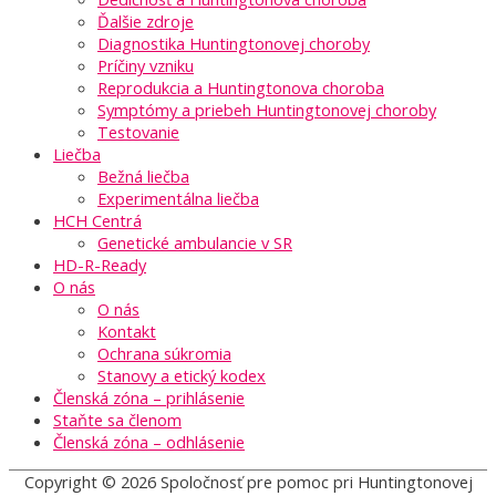
Ďalšie zdroje
Diagnostika Huntingtonovej choroby
Príčiny vzniku
Reprodukcia a Huntingtonova choroba
Symptómy a priebeh Huntingtonovej choroby
Testovanie
Liečba
Bežná liečba
Experimentálna liečba
HCH Centrá
Genetické ambulancie v SR
HD-R-Ready
O nás
O nás
Kontakt
Ochrana súkromia
Stanovy a etický kodex
Členská zóna – prihlásenie
Staňte sa členom
Členská zóna – odhlásenie
Copyright © 2026
Spoločnosť pre pomoc pri Huntingtonovej