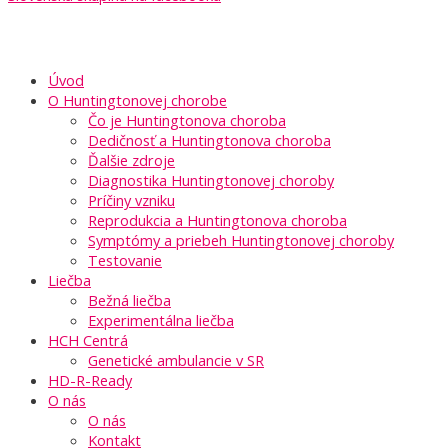
Úvod
O Huntingtonovej chorobe
Čo je Huntingtonova choroba
Dedičnosť a Huntingtonova choroba
Ďalšie zdroje
Diagnostika Huntingtonovej choroby
Príčiny vzniku
Reprodukcia a Huntingtonova choroba
Symptómy a priebeh Huntingtonovej choroby
Testovanie
Liečba
Bežná liečba
Experimentálna liečba
HCH Centrá
Genetické ambulancie v SR
HD-R-Ready
O nás
O nás
Kontakt