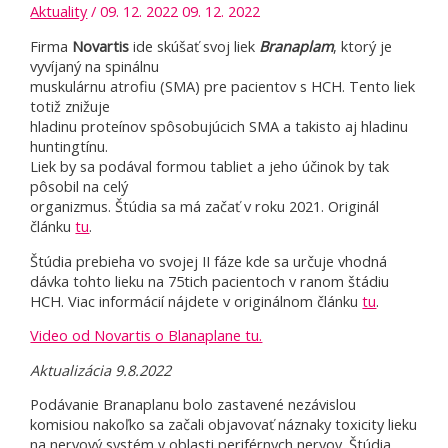
Aktuality
/
09. 12. 2022
09. 12. 2022
Firma
Novartis
ide skúšať svoj liek
Branaplam
, ktorý je
vyvíjaný na spinálnu
muskulárnu atrofiu (SMA) pre pacientov s HCH. Tento liek
totiž znižuje
hladinu proteínov spôsobujúcich SMA a takisto aj hladinu
huntingtínu.
Liek by sa podával formou tabliet a jeho účinok by tak
pôsobil na celý
organizmus. Štúdia sa má začať v roku 2021. Originál
článku
tu
.
Štúdia prebieha vo svojej II fáze kde sa určuje vhodná
dávka tohto lieku na 75tich pacientoch v ranom štádiu
HCH. Viac informácií nájdete v originálnom článku
tu
.
Video od Novartis o Blanaplane tu.
Aktualizácia 9.8.2022
Podávanie Branaplanu bolo zastavené nezávislou
komisiou nakoľko sa začali objavovať náznaky toxicity lieku
na nervový systém v oblasti periférnych nervov. Štúdia